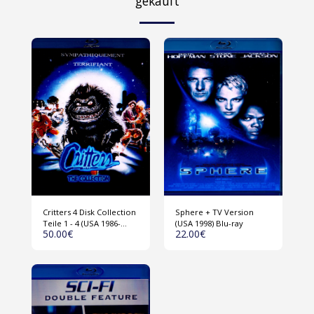
gekauft
Critters 4 Disk Collection
Sphere + TV Version
Teile 1 - 4 (USA 1986-
(USA 1998) Blu-ray
50.00
€
22.00
€
1992) Blu-ray