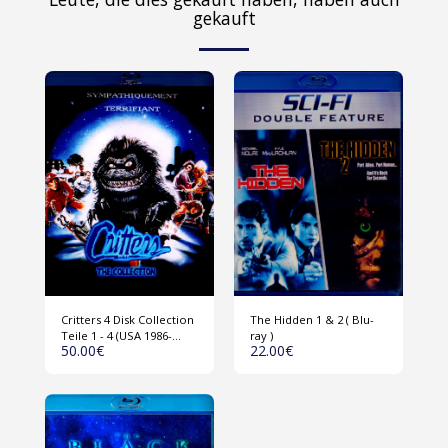
gekauft
Critters 4 Disk Collection
The Hidden 1 & 2 ( Blu-
Teile 1 - 4 (USA 1986-
ray )
50.00
€
22.00
€
1992) Blu-ray