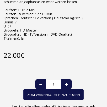
schlimme Angstphantasien wahr werden lassen.
Laufzeit: 134:12 Min
Laufzeit TV Version: 127:15 Min
Sprachen: Deutsch/ TV Version ( Deutsch/Englisch )
Bonus: /
UT: /
Bildquelle: HD Master
Bildqualität: HD (TV Version in DVD Qualität)
Titelmenü: Ja
22.00
€
ZUM WARENKORB HINZUFÜGEN
Leute, die dies gekauft haben, haben auch