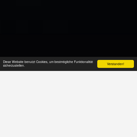
Diese Website benutzt Cookies, um bestmögliche Funktionalität
Verstanden!
sicherzustellen.
NEUE FILME IM MAI