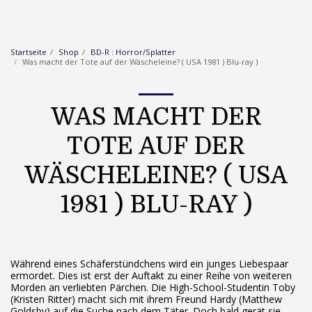
Startseite
Shop
BD-R : Horror/Splatter
Was macht der Tote auf der Wäscheleine? ( USA 1981 ) Blu-ray )
WAS MACHT DER
TOTE AUF DER
WÄSCHELEINE? ( USA
1981 ) BLU-RAY )
Während eines Schäferstündchens wird ein junges Liebespaar
ermordet. Dies ist erst der Auftakt zu einer Reihe von weiteren
Morden an verliebten Pärchen. Die High-School-Studentin Toby
(Kristen Ritter) macht sich mit ihrem Freund Hardy (Matthew
Goldsby) auf die Suche nach dem Täter. Doch bald gerät sie