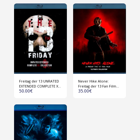
Freitag der 13 UNRATED
Never Hike Alone:
EXTENDED COMPLETE XXL
Freitag der 13 Fan Film
50.00
€
35.00
€
COLLECTION (USA 1980-
Collection (USA 2017-
2009) 1 Disk Blu-ray
2023) Blu-ray