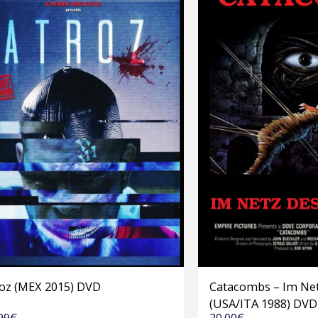
roz (MEX 2015) DVD
Catacombs – Im Ne
(USA/ITA 1988) DVD
99
€
20.00
€