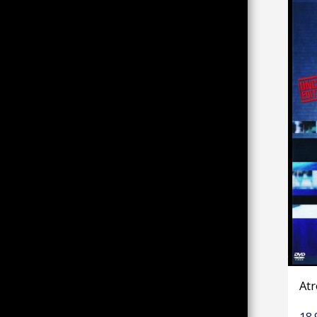
DATENSCHUTZ
At
18.