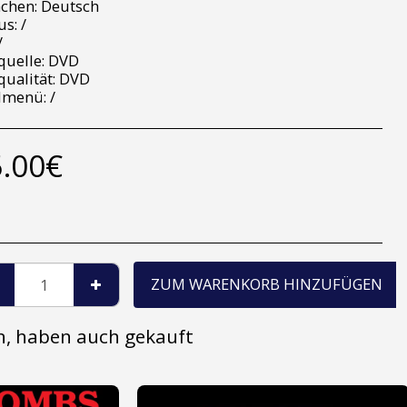
chen: Deutsch
s: /
/
quelle: DVD
qualität: DVD
lmenü: /
.00
€
ZUM WARENKORB HINZUFÜGEN
en, haben auch gekauft