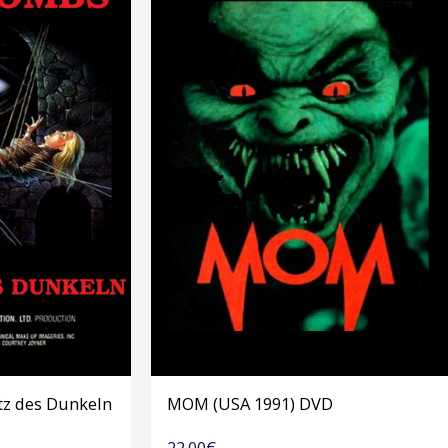
tz des Dunkeln
MOM (USA 1991) DVD
22.00
€