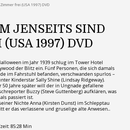
h Zimmer frei (USA 1997) DVD
IM JENSEITS SIND
(USA 1997) DVD
alloween im Jahr 1939 schlug im Tower Hotel
ywood der Blitz ein. Fünf Personen, die sich damals
de im Fahrstuhl befanden, verschwanden spurlos –
nter Kinderstar Sally Shine (Lindsay Ridgeway).
 50 Jahre später will der in Ungnade gefallene
schreporter Buzzy (Steve Guttenberg) aufklären, was
ls passiert ist.
seiner Nichte Anna (Kirsten Dunst) im Schlepptau
itt er das verlassene und gruselige alte Anwesen...
zeit: 85:28 Min