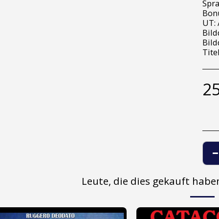
Spra
Bonu
UT: 
Bild
Bild
Tite
25
Leute, die dies gekauft hab