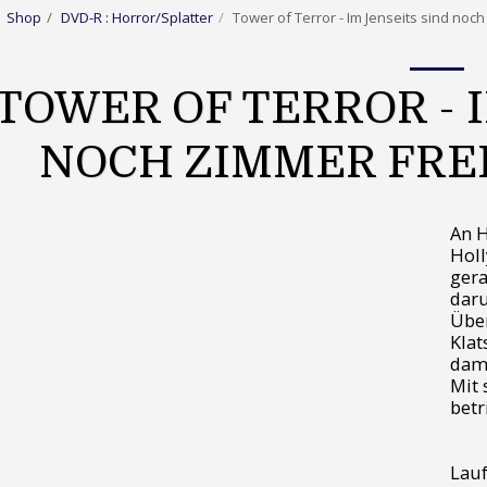
Shop
DVD-R : Horror/Splatter
Tower of Terror - Im Jenseits sind noc
TOWER OF TERROR - 
NOCH ZIMMER FREI 
An H
Holl
gera
daru
Über
Klat
dama
Mit 
betr
Lauf