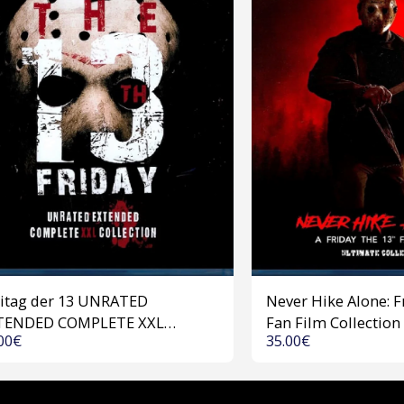
eitag der 13 UNRATED
Never Hike Alone: F
TENDED COMPLETE XXL
Fan Film Collection
00
€
35.00
€
TION (USA 1980-2009) 1
2023) Blu-ray
k Blu-ray