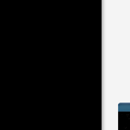
DVD-R : HORROR/SPLATTER
DVD-R : ACTION/ABENTEUER
DVD-R : ASIA ACTION/EASTERN
DVD-R : THRILLER/KRIMI/DRAMA
DVD-R : SCIFI/FANTASY
DVD-R : KOMÖDIE/ZEICHENTRICK
DVD-R : EROTIK/LIEBESFILM
DVD-R : WESTERN
DVD-R : KRIEG/HISTORIE
KONTAKT
VERSAND INFO
AGB
IMPRESSUM