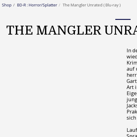
Shop
BD-R : Horror/Splatter
The Mangler Unrated ( Blu-ray )
THE MANGLER UNRAT
In d
wied
Kri
auf 
herr
Gart
Art 
Eige
jung
Jack
Prak
sich
Lauf
Spra