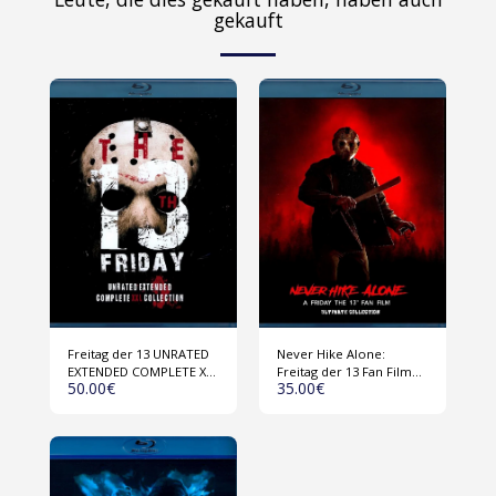
gekauft
Freitag der 13 UNRATED
Never Hike Alone:
EXTENDED COMPLETE XXL
Freitag der 13 Fan Film
50.00
€
35.00
€
COLLECTION (USA 1980-
Collection (USA 2017-
2009) 1 Disk Blu-ray
2023) Blu-ray