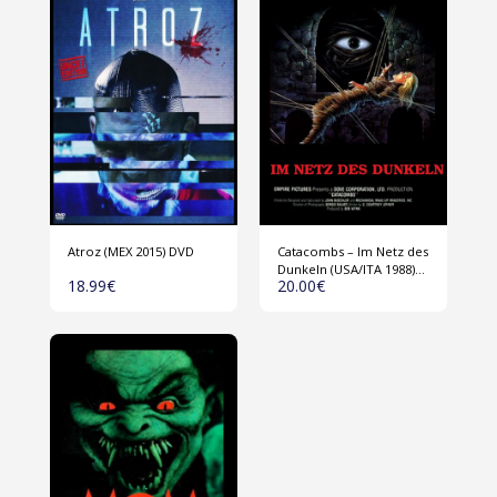
Atroz (MEX 2015) DVD
Catacombs – Im Netz des
Dunkeln (USA/ITA 1988)
18.99
€
20.00
€
DVD