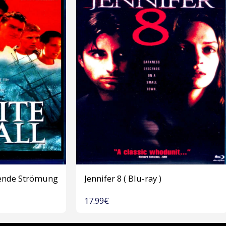
ßende Strömung
Jennifer 8 ( Blu-ray )
17.99
€