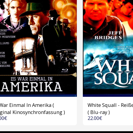
War Einmal In Amerika (
White Squall - Rei
ginal Kinosynchronfassung )
( Blu-ray )
00
€
22.00
€