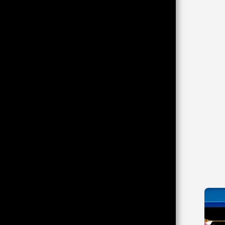
DVD-R : HORROR/SPLATTER
DVD-R : ACTION/ABENTEUER
DVD-R : ASIA ACTION/EASTERN
DVD-R : THRILLER/KRIMI/DRAMA
DVD-R : SCIFI/FANTASY
DVD-R : KOMÖDIE/ZEICHENTRICK
DVD-R : EROTIK/LIEBESFILM
DVD-R : WESTERN
DVD-R : KRIEG/HISTORIE
KONTAKT
VERSAND INFO
AGB
IMPRESSUM