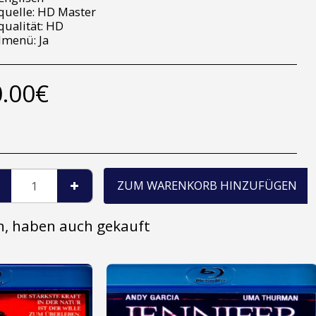
quelle: HD Master
qualität: HD
lmenü: Ja
.00
€
ZUM WARENKORB HINZUFÜGEN
en, haben auch gekauft