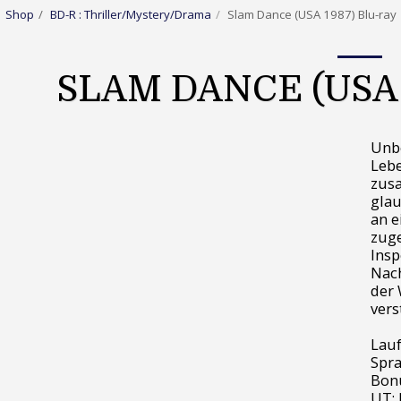
Shop
BD-R : Thriller/Mystery/Drama
Slam Dance (USA 1987) Blu-ray
SLAM DANCE (USA 
Unbe
Lebe
zusa
glau
an e
zuge
Insp
Nach
der 
vers
Lauf
Spra
Bonu
UT: 