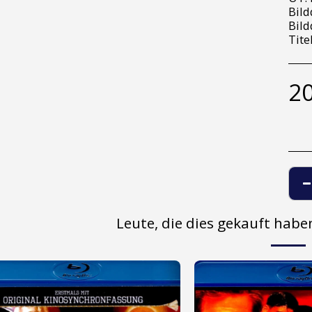
Bild
Bild
Tite
20
Leute, die dies gekauft hab