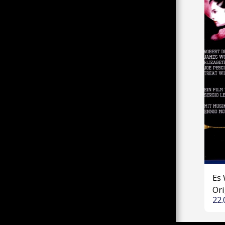
DATENSCHUTZ
Es 
Ori
22.