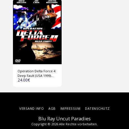
Operation Delta Force 4:
Deep Fault (USA 1999)
24.00
€
DVD
VERSAND INFO
AGB
IMPRESSUM
DATENSCHUTZ
Blu Ray Uncut Paradies
Copyright © 2026 Alle Rechte vorbehalten.