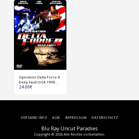
Operation Delta Force 4:
Deep Fault (USA 1999)
24.00
€
DVD
VERSAND INFO
AGB
IMPRESSUM
DATENSCHUTZ
Blu Ray Uncut Paradies
Copyright © 2026 Alle Rechte vorbehalten.