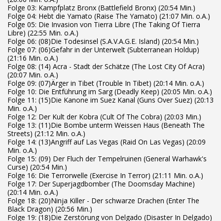
Folge 03: Kampfplatz Bronx (Battlefield Bronx) (20:54 Min.)
Folge 04: Hebt die Yamato (Raise The Yamato) (21:07 Min. o.A.)
Folge 05: Die Invasion von Tierra Libre (The Taking Of Tierra
Libre) (22:55 Min. o.A.)
Folge 06: (08)Die Todesinsel (S.A.V.A.G.E. Island) (20:54 Min.)
Folge 07: (06)Gefahr in der Unterwelt (Subterranean Holdup)
(21:16 Min. o.A.)
Folge 08: (14) Acra - Stadt der Schätze (The Lost City Of Acra)
(20:07 Min. o.A.)
Folge 09: (07)Ärger in Tibet (Trouble In Tibet) (20:14 Min. o.A.)
Folge 10: Die Entführung im Sarg (Deadly Keep) (20:05 Min. o.A.)
Folge 11: (15)Die Kanone im Suez Kanal (Guns Over Suez) (20:13
Min. o.A.)
Folge 12: Der Kult der Kobra (Cult Of The Cobra) (20:03 Min.)
Folge 13: (11)Die Bombe unterm Weissen Haus (Beneath The
Streets) (21:12 Min. o.A.)
Folge 14: (13)Angriff auf Las Vegas (Raid On Las Vegas) (20:09
Min. o.A.)
Folge 15: (09) Der Fluch der Tempelruinen (General Warhawk's
Curse) (20:54 Min.)
Folge 16: Die Terrorwelle (Exercise In Terror) (21:11 Min. o.A.)
Folge 17: Der Superjagdbomber (The Doomsday Machine)
(20:14 Min. o.A.)
Folge 18: (20)Ninja Killer - Der schwarze Drachen (Enter The
Black Dragon) (20:56 Min.)
Folge 19: (18)Die Zerstörung von Delgado (Disaster In Delgado)