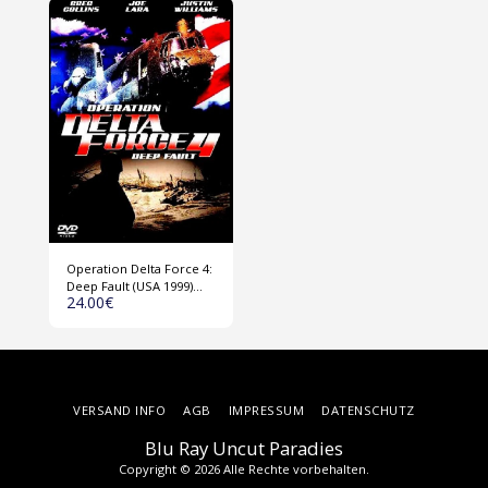
Operation Delta Force 4:
Deep Fault (USA 1999)
24.00
€
DVD
VERSAND INFO
AGB
IMPRESSUM
DATENSCHUTZ
Blu Ray Uncut Paradies
Copyright © 2026 Alle Rechte vorbehalten.