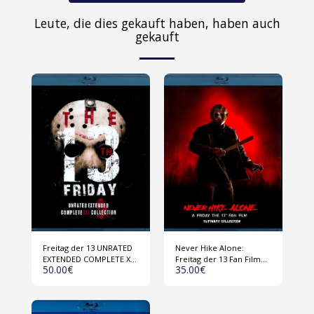
Leute, die dies gekauft haben, haben auch
gekauft
Freitag der 13 UNRATED
Never Hike Alone:
EXTENDED COMPLETE XXL
Freitag der 13 Fan Film
50.00
€
35.00
€
COLLECTION (USA 1980-
Collection (USA 2017-
2009) 1 Disk Blu-ray
2023) Blu-ray