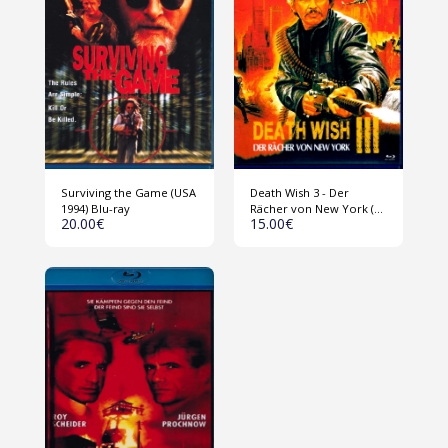
Surviving the Game (USA
Death Wish 3 - Der
1994) Blu-ray
Rächer von New York (
20.00
€
15.00
€
Blu-ray )