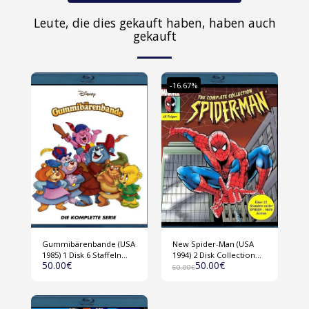
Leute, die dies gekauft haben, haben auch
gekauft
-16.67%
Gummibärenbande (USA
New Spider-Man (USA
1985) 1 Disk 6 Staffeln
1994) 2 Disk Collection
50.00
€
50.00
€
Blu-ray
Blu Ray
60.00
€