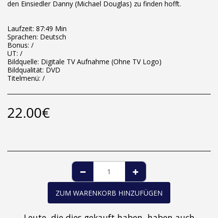
den Einsiedler Danny (Michael Douglas) zu finden hofft.
Laufzeit: 87:49 Min
Sprachen: Deutsch
Bonus: /
UT: /
Bildquelle: Digitale TV Aufnahme (Ohne TV Logo)
Bildqualität: DVD
Titelmenü: /
22.00
€
ZUM WARENKORB HINZUFÜGEN
Leute, die dies gekauft haben, haben auch