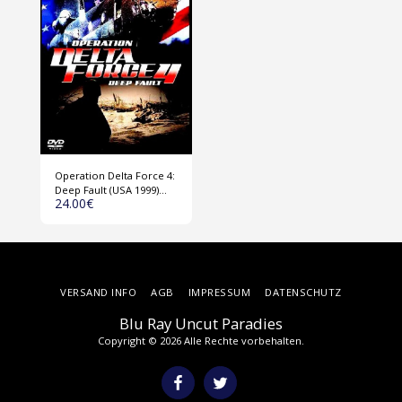
Operation Delta Force 4:
Deep Fault (USA 1999)
24.00
€
DVD
VERSAND INFO
AGB
IMPRESSUM
DATENSCHUTZ
Blu Ray Uncut Paradies
Copyright © 2026 Alle Rechte vorbehalten.