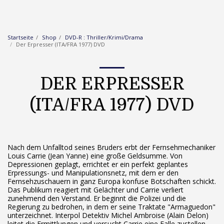
Startseite
Shop
DVD-R : Thriller/Krimi/Drama
Der Erpresser (ITA/FRA 1977) DVD
DER ERPRESSER
(ITA/FRA 1977) DVD
Nach dem Unfalltod seines Bruders erbt der Fernsehmechaniker
Louis Carrie (Jean Yanne) eine große Geldsumme. Von
Depressionen geplagt, errichtet er ein perfekt geplantes
Erpressungs- und Manipulationsnetz, mit dem er den
Fernsehzuschauern in ganz Europa konfuse Botschaften schickt.
Das Publikum reagiert mit Gelächter und Carrie verliert
zunehmend den Verstand. Er beginnt die Polizei und die
Regierung zu bedrohen, in dem er seine Traktate "Armaguedon"
unterzeichnet. Interpol Detektiv Michel Ambroise (Alain Delon)
leitet die Ermittlungen und versucht Carrie eine Falle zustellen.