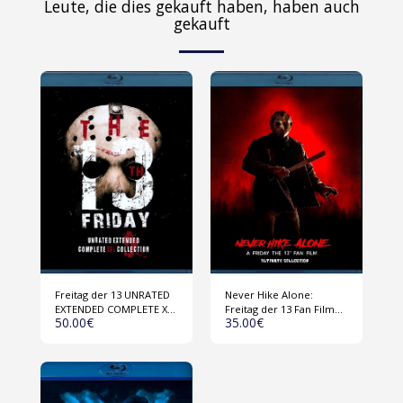
Leute, die dies gekauft haben, haben auch
gekauft
Freitag der 13 UNRATED
Never Hike Alone:
EXTENDED COMPLETE XXL
Freitag der 13 Fan Film
50.00
€
35.00
€
COLLECTION (USA 1980-
Collection (USA 2017-
2009) 1 Disk Blu-ray
2023) Blu-ray