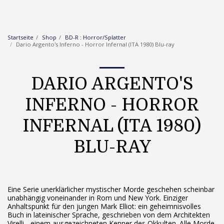
Startseite
Shop
BD-R : Horror/Splatter
Dario Argento's Inferno - Horror Infernal (ITA 1980) Blu-ray
DARIO ARGENTO'S
INFERNO - HORROR
INFERNAL (ITA 1980)
BLU-RAY
Eine Serie unerklärlicher mystischer Morde geschehen scheinbar
unabhängig voneinander in Rom und New York. Einziger
Anhaltspunkt für den jungen Mark Elliot: ein geheimnisvolles
Buch in lateinischer Sprache, geschrieben von dem Architekten
Virelli - einem ausgezeichneten Kenner des Okkulten. Alle Morde