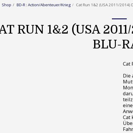
Shop
BD-R : Action/Abenteuer/Krieg
Cat Run 1&2 (USA 2011/2014) D
AT RUN 1&2 (USA 2011
BLU-R
Cat 
Die 
Mutt
Mont
daru
teil
eine
Anwe
Cat 
Über
Fahn