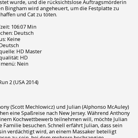
stet wurde, und die rücksichtslose Auftragsmörderin
n Bingham wird angeheuert, um die Festplatte zu
haffen und Cat zu töten.
zeit: 106:07 Min
chen: Deutsch
s: Keine
 Deutsch
quelle: HD Master
qualität: HD
lmenü: Nein
Run 2 (USA 2014)
ony (Scott Mechlowicz) und Julian (Alphonso McAuley)
en eine Spaßreise nach New Jersey. Während Anthony
inem Kochwettbewerb teilnehmen will, möchte Julian
e Familie besuchen. Schnell erfährt Julian, dass sein
in verdächtigt wird, an einem Massaker beteiligt
sen zu sein, bei dem mehrere hochrangige