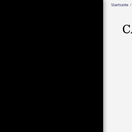
Startseite
C
STARTSEITE
BD-R : HORROR/SPLATTER
BD-R : ACTION/ABENTEUER/KRIEG
BD-R : ASIA ACTION/EASTERN
BD-R : SCIFI/FANTASY
BD-R : THRILLER/MYSTERY/DRAMA
BD-R : KOMÖDIE/ZEICHENTRICK
BD-R : WESTERN