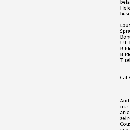
bela
Hele
besc
Lauf
Spra
Bonu
UT:
Bild
Bild
Tite
Cat 
Anth
mach
an e
sein
Cous
gewe