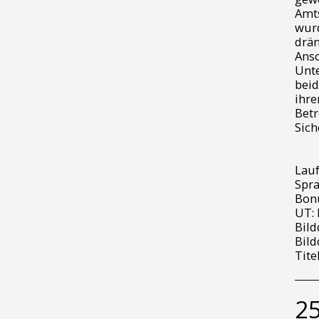
Amts
wurd
drän
Ansc
Unte
beid
ihre
Betr
Sich
Lauf
Spra
Bonu
UT: 
Bild
Bild
Tite
25