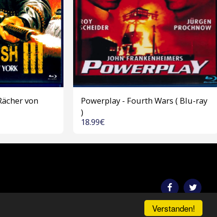
Rächer von
Powerplay - Fourth Wars ( Blu-ray
)
18.99
€
VERSAND INFO
AGB
IMPRESSUM
DATENSCHUTZ
Verstanden!