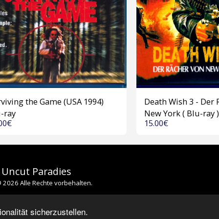
viving the Game (USA 1994)
Death Wish 3 - Der 
-ray
New York ( Blu-ray )
00
€
15.00
€
 Uncut Paradies
 2026 Alle Rechte vorbehalten.
nalität sicherzustellen.