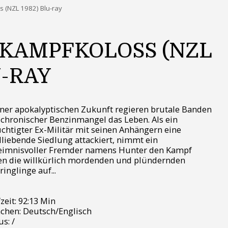
s (NZL 1982) Blu-ray
 KAMPFKOLOSS (NZL
U-RAY
iner apokalyptischen Zukunft regieren brutale Banden
chronischer Benzinmangel das Leben. Als ein
chtigter Ex-Militär mit seinen Anhängern eine
dliebende Siedlung attackiert, nimmt ein
eimnisvoller Fremder namens Hunter den Kampf
n die willkürlich mordenden und plündernden
ringlinge auf...
zeit: 92:13 Min
chen: Deutsch/Englisch
s: /