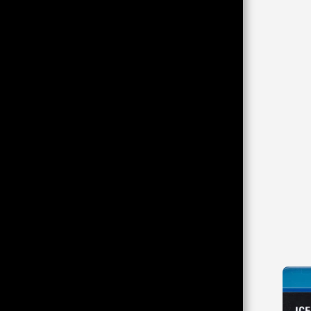
DVD-R : HORROR/SPLATTER
DVD-R : ACTION/ABENTEUER
DVD-R : ASIA ACTION/EASTERN
DVD-R : THRILLER/KRIMI/DRAMA
DVD-R : SCIFI/FANTASY
DVD-R : KOMÖDIE/ZEICHENTRICK
DVD-R : EROTIK/LIEBESFILM
DVD-R : WESTERN
DVD-R : KRIEG/HISTORIE
KONTAKT
VERSAND INFO
AGB
IMPRESSUM