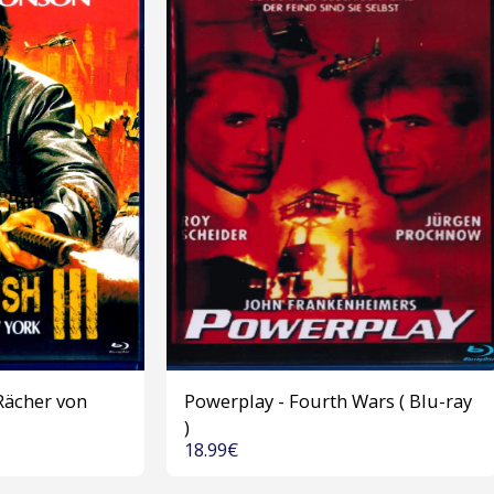
Rächer von
Powerplay - Fourth Wars ( Blu-ray
)
18.99
€