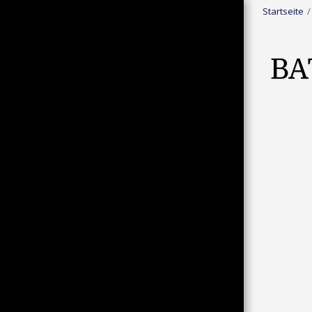
Startseite
BA
STARTSEITE
BD-R : HORROR/SPLATTER
BD-R : ACTION/ABENTEUER/KRIEG
BD-R : ASIA ACTION/EASTERN
BD-R : SCIFI/FANTASY
BD-R : THRILLER/MYSTERY/DRAMA
BD-R : KOMÖDIE/ZEICHENTRICK
BD-R : WESTERN