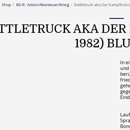
Shop
BD-R : Action/Abenteuer/Krieg
Battletruck aka Der Kampfkolos
TTLETRUCK AKA DER
1982) BL
In e
und 
berü
frie
geh
gege
Eind
Lauf
Spra
Bonu