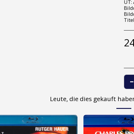
UT: 
Bild
Bild
Tite
24
Leute, die dies gekauft hab