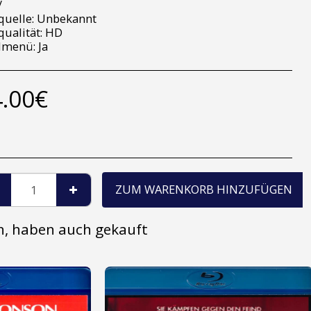
/
quelle: Unbekannt
qualität: HD
lmenü: Ja
.00
€
ZUM WARENKORB HINZUFÜGEN
en, haben auch gekauft