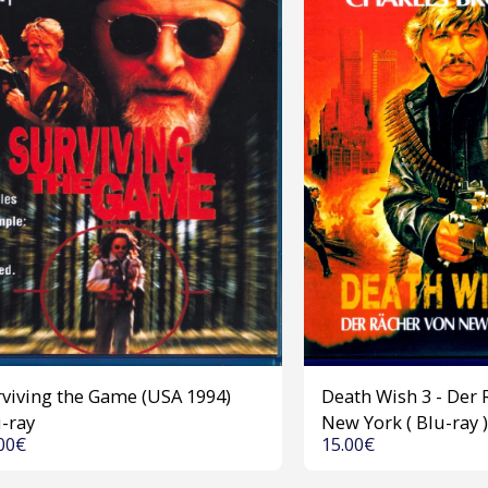
viving the Game (USA 1994)
Death Wish 3 - Der 
-ray
New York ( Blu-ray )
00
€
15.00
€