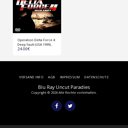
Operation Delta Force 4:
Deep Fault (USA 1999)
24.00
€
DVD
VERSAND INFO
AGB
IMPRESSUM
DATENSCHUTZ
Blu Ray Uncut Paradies
Copyright © 2026 Alle Rechte vorbehalten.