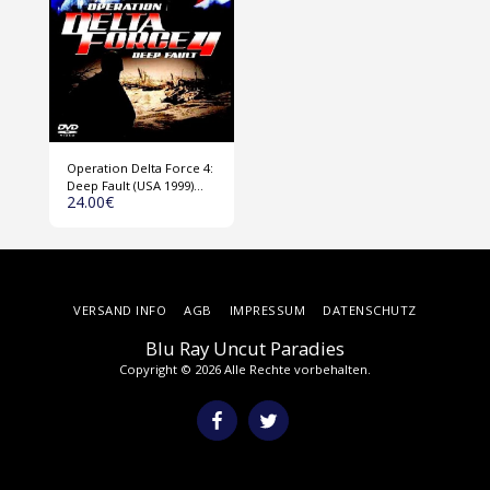
Operation Delta Force 4:
Deep Fault (USA 1999)
24.00
€
DVD
VERSAND INFO
AGB
IMPRESSUM
DATENSCHUTZ
Blu Ray Uncut Paradies
Copyright © 2026 Alle Rechte vorbehalten.